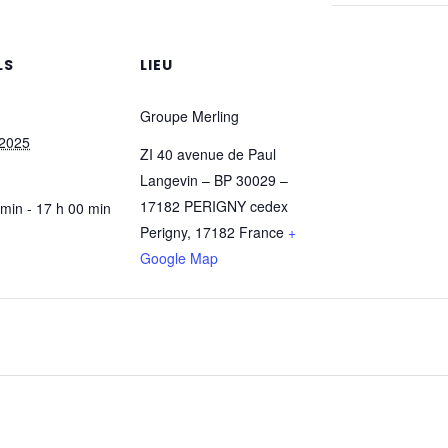
LS
LIEU
Groupe Merling
 2025
ZI 40 avenue de Paul
Langevin – BP 30029 –
17182 PERIGNY cedex
 min - 17 h 00 min
Perigny
,
17182
France
+
Google Map