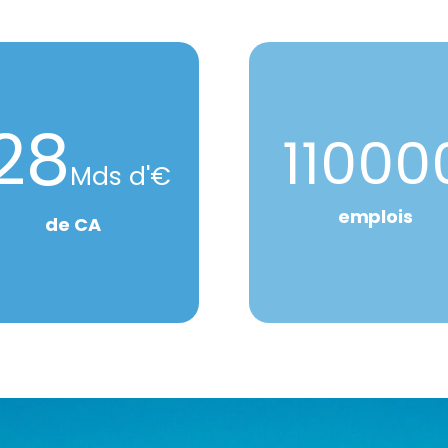
28
11000
Mds d'€
emplois
de CA