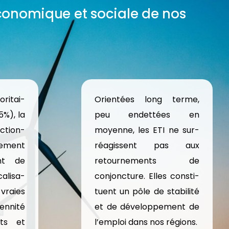
économique et sociale de nos
ritai-
Orientées long terme,
5%), la
peu endettées en
ction-
moyenne, les ETI ne sur-
nement
réagissent pas aux
ant de
retournements de
alisa-
conjoncture. Elles consti-
 vraies
tuent un pôle de stabilité
ennité
et de développement de
nts et
l’emploi dans nos régions.