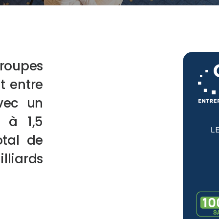
groupes
t entre
vec un
r à 1,5
otal de
liards