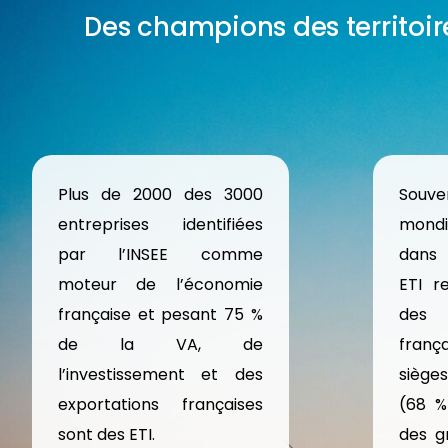
Des champions des territoir
Plus de 2000 des 3000
Sou
entreprises identifiées
mondi
par l’INSEE comme
dans 
moteur de l’économie
ETI r
française et pesant 75 %
des
de la VA, de
frança
l’investissement et des
siège
exportations françaises
(68 %
sont des ETI.
des g