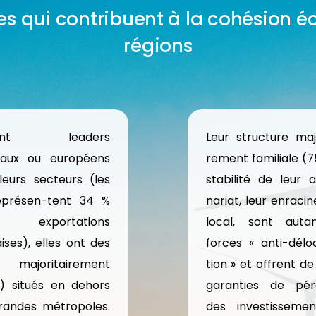
es qui contribuent à la cohésion 
régions
vent leaders
Leur structure majo
aux ou européens
rement familiale (7
leurs secteurs (les
stabilité de leur a
eprésen-tent 34 %
nariat, leur enraci
 exportations
local, sont aut
ises), elles ont des
forces « anti-déloc
s majoritairement
tion » et offrent de
) situés en dehors
garanties de pér
randes métropoles.
des investisseme