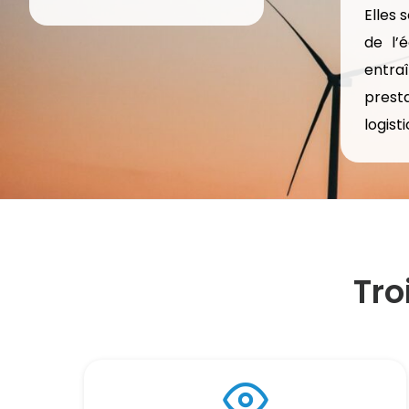
Elles 
de l’
entraî
prest
logist
Tro