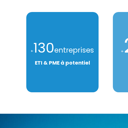
130
entreprises
+
+
ETI & PME à potentiel