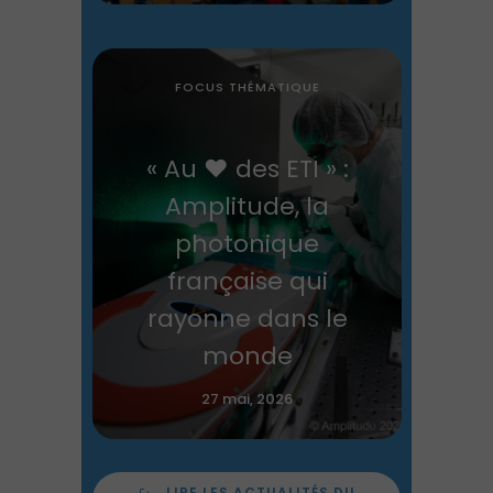
FOCUS THÉMATIQUE
« Au ❤️ des ETI » :
Amplitude, la
photonique
française qui
rayonne dans le
monde
27 mai, 2026
LIRE LES ACTUALITÉS DU