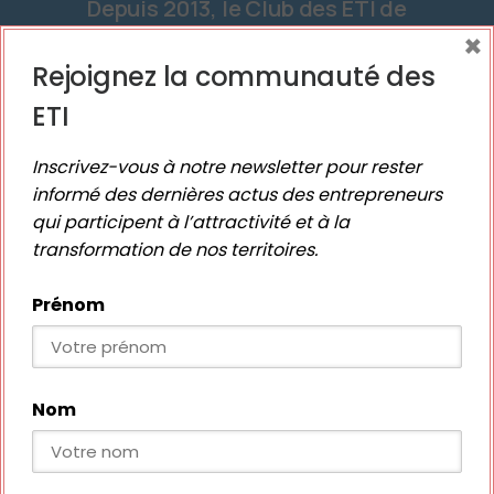
Depuis 2013, le Club des ETI de
×
Nouvelle-Aquitaine est une
coopération unique entre
Rejoignez la communauté des
secteurs public et privé pour
ETI
accompagner les ETI, fer de
lance de la réindustrialisation
Inscrivez-vous à notre newsletter pour rester
informé des dernières actus des entrepreneurs
de la France, dans leur
qui participent à l’attractivité et à la
développement dans notre
transformation de nos territoires.
Région.
Prénom
Nom