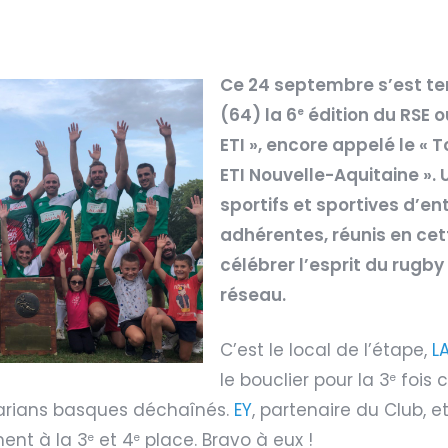
Ce 24 septembre s’est t
(64) la 6
édition du RSE 
e
ETI », encore appelé le « 
ETI Nouvelle-Aquitaine ».
sportifs et sportives d’en
adhérentes, réunis en ce
célébrer l’esprit du rugby
réseau.
C’est le local de l’étape,
L
le bouclier pour la 3
fois 
e
arians basques déchaînés.
EY
, partenaire du Club, e
ent à la 3
et 4
place. Bravo à eux !
e
e