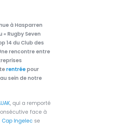
enue à Hasparren
ou « Rugby Seven
Top 14 du Club des
 Une rencontre entre
treprises
tte
rentrée
pour
 au sein de notre
AUAK
, qui a remporté
consécutive face à
t
Cap Ingelec
se