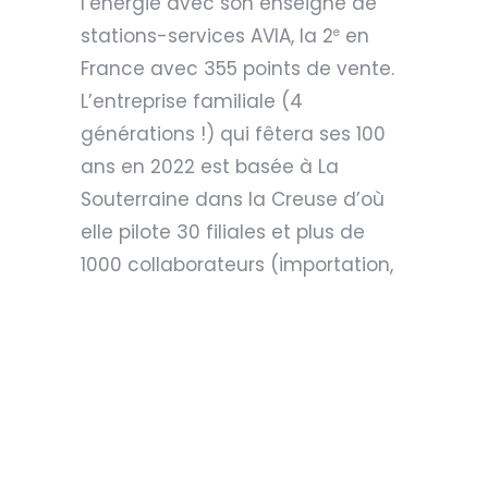
l’énergie avec son enseigne de
stations-services AVIA, la 2
en
e
France avec 355 points de vente.
L’entreprise familiale (4
générations !) qui fêtera ses 100
ans en 2022 est basée à La
Souterraine dans la Creuse d’où
elle pilote 30 filiales et plus de
1000 collaborateurs (importation,
stockage et négoce de produits
pétroliers, combustibles et
lubrifiants haute technologie,
biocarburants, biogaz et Gnv,
solutions de mobilités, collecte
d’huiles usagées…).