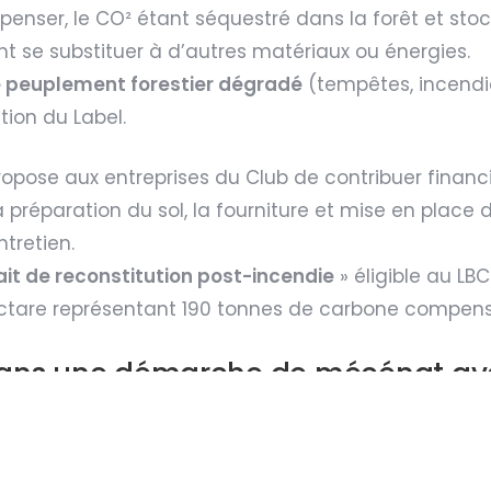
épenser, le CO² étant séquestré dans la forêt et sto
nt se substituer à d’autres matériaux ou énergies.
e peuplement forestier dégradé
(tempêtes, incendie
tion du Label.
propose aux entreprises du Club de contribuer finan
a préparation du sol, la fourniture et mise en place 
ntretien.
ait de reconstitution post-incendie
» éligible au LBC
ctare représentant 190 tonnes de carbone compens
e dans une démarche de mécénat av
Alliance Forêt Bois rassemble des
mécènes ou f