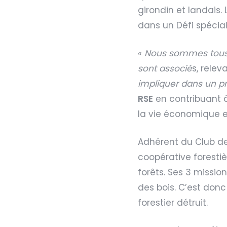
girondin et landais. 
dans un Défi spécial,
«
Nous sommes tous c
sont associé
s, relev
impliquer dans un pr
RSE
en contribuant à 
la vie économique et
Adhérent du Club des
coopérative forestiè
forêts. Ses 3 mission
des bois. C’est donc
forestier détruit.