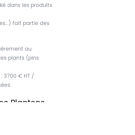
cké dans les produits
s…) fait partie des
cièrement au
des plants (pins
 : 3700 € HT /
ées.
ec Plantons
uturs mécènes,