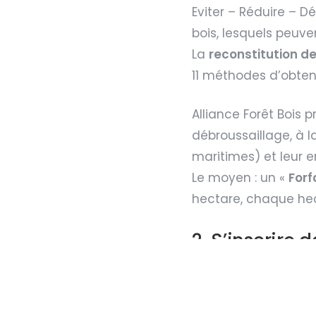
Eviter – Réduire – D
bois, lesquels peuve
La
reconstitution d
11 méthodes d’obten
Alliance Forêt Bois 
débroussaillage, à l
maritimes) et leur e
Le moyen : un «
Forf
hectare, chaque he
2. S’inscrir
pour l’Avenir