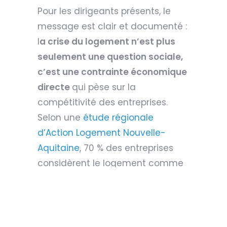
Pour les dirigeants présents, le
message est clair et documenté :
l
a crise du logement n’est plus
seulement une question sociale,
c’est une contrainte économique
directe
qui pèse sur la
compétitivité des entreprises.
Selon une
étude régionale
d’Action Logement Nouvelle-
Aquitaine
, 70 % des entreprises
considèrent le logement comme
un frein à l’emploi, 63 % anticipent
des recrutements nécessitant
une mobilité géographique et 72
% identifient l’insuffisance de