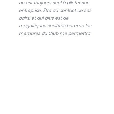
on est toujours seul à piloter son
entreprise. Être au contact de ses
pairs, et qui plus est de
magnifiques sociétés comme les
membres du Club me permettra
d’échanger et de me nourrir
d’expériences enrichissantes.
»
Jean-Philippe Guglielmi
(fondateur et PDG)
TRANSPORTS
VEYNAT
Les
transport