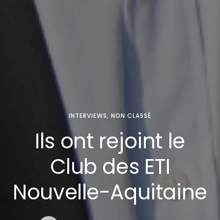
INTERVIEWS
,
NON CLASSÉ
Ils ont rejoint le
Club des ETI
Nouvelle-Aquitaine