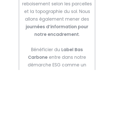
reboisement selon les parcelles
et la topographie du sol. Nous
allons également mener des
journées d’information pour
notre encadrement
.
Bénéficier du
Label Bas
Carbone
entre dans notre
démarche ESG comme un
signe supplémentaire de notre
engagement. Nous avons été
parmi les toutes premières
entreprises certifiées 14001 puis
50001, devançant toutes les
obligations. Cela fait partie de