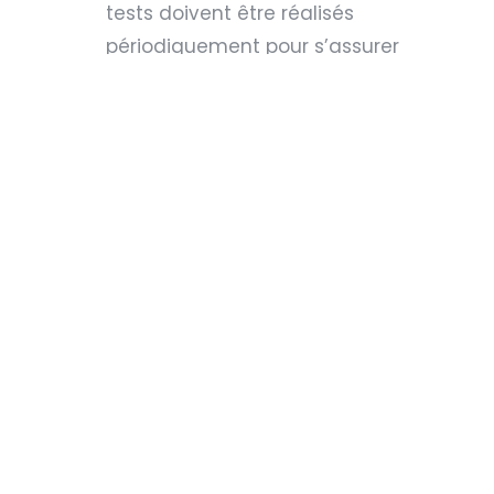
tests doivent être réalisés
périodiquement pour s’assurer
de la valeur des moyens de
protection en place.
Et en cas d’attaque ?
Stéphane Jourdain, Responsable
de la Sécurité des Systèmes
d’Information de
Cheops
Technology
**, prévient : «
Il ne faut
plus se demander si on sera
attaqué mais quand, et si nous
saurons être résilient
techniquement et humainement
. »
Il décrit le processus d’une